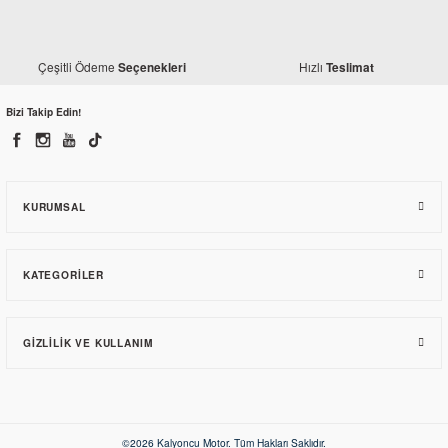
Bajaj
Çeşitli Ödeme
Hızlı
Seçenekleri
Teslimat
Bajaj Dominar 400 Silindir Alt Conta
Bizi Takip Edin!
207,73 TL
KURUMSAL
KATEGORILER
GIZLILIK VE KULLANIM
Bajaj
Bajaj Dominar 400 Gaz Teli
Bajaj
Bajaj Dominar 400 Silindir Üst Conta
501,37 TL
©2026 Kalyoncu Motor. Tüm Hakları Saklıdır.