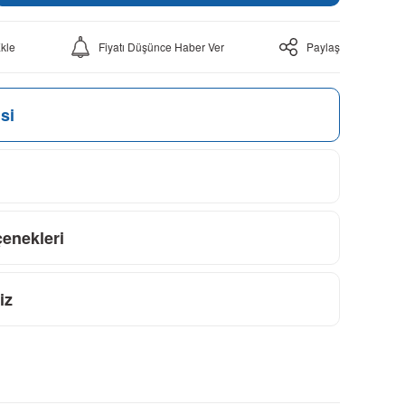
Fiyatı Düşünce Haber Ver
Paylaş
si
çenekleri
iz