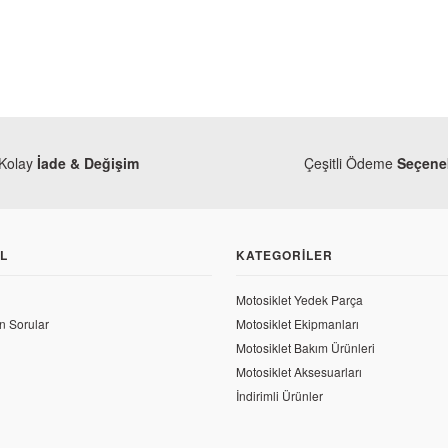
Kolay
İade & Değişim
Çeşitli Ödeme
Seçenek
L
KATEGORILER
Motosiklet Yedek Parça
n Sorular
Motosiklet Ekipmanları
Bajaj
Motosiklet Bakım Ürünleri
Bajaj Dominar 4
Bajaj
Motosiklet Aksesuarları
Bajaj Dominar 400 UG Orjinal Debriyaj Teli
İndirimli Ürünler
2.013,90 TL
584,57 TL