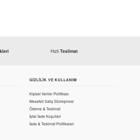
leri
Hızlı
Teslimat
GIZLILIK VE KULLANIM
Kişisel Veriler Politikası
Mesafeli Satış Sözleşmesi
Ödeme & Teslimat
00 UG Far Muhafazası
İptal İade Koşullari
İade & Teslimat Politikaları