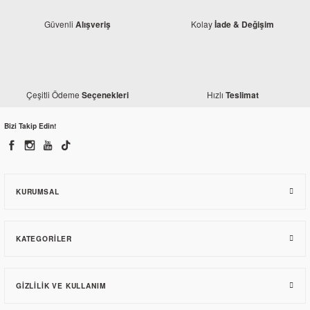
Güvenli
Kolay
Alışveriş
İade & Değişim
Çeşitli Ödeme
Hızlı
Seçenekleri
Teslimat
Bizi Takip Edin!
Bajaj
Bajaj Dominar 400 UG Far Muhafaza Civatası
43,00 TL
KURUMSAL
KATEGORILER
GIZLILIK VE KULLANIM