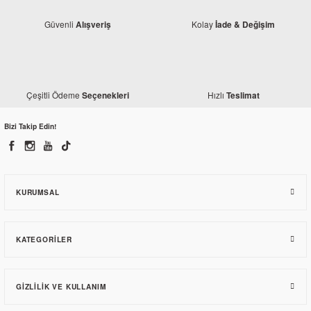
Güvenli
Kolay
Alışveriş
İade & Değişim
Çeşitli Ödeme
Hızlı
Seçenekleri
Teslimat
Bizi Takip Edin!
Bajaj
Bajaj Dominar 400 Bakım Seti 12 Parça (Orjinal)
3.158,59 TL
KURUMSAL
KATEGORILER
GIZLILIK VE KULLANIM