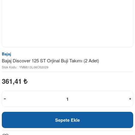
Bajaj
Bajaj Discover 125 ST Orjinal Buji Takımı (2 Adet)
Stok Kodu : YMM013L06O52029
361,41
₺
Sepete Ekle