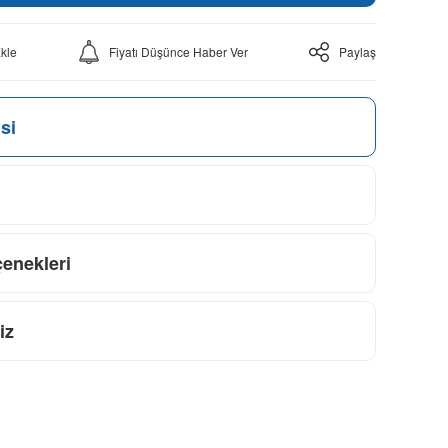
Fiyatı Düşünce Haber Ver
Paylaş
si
çenekleri
iz