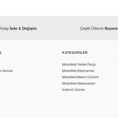
Kolay
İade & Değişim
Çeşitli Ödeme
Seçenek
L
KATEGORILER
Motosiklet Yedek Parça
n Sorular
Motosiklet Ekipmanları
Motosiklet Bakım Ürünleri
Motosiklet Aksesuarları
İndirimli Ürünler