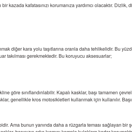
ı bir kazada kafatasınızı korumanıza yardımcı olacaktır. Dizlik, 
lanmak diğer kara yolu taşıtlarına oranla daha tehlikelidir. Bu y
uar takılması gerekmektedir. Bu koruyucu aksesuarlar;
line göre sınıflandırılabilir. Kapalı kasklar, başı tamamen çevr
klar, genellikle kros motosikletleri kullanmak için kullanılır. 
bidir. Ama bunun yanında daha a rüzgarla teması sağlayan bir şekl
ım kasklar, başınızın arka kısmını komple kulaklara kadar koruma