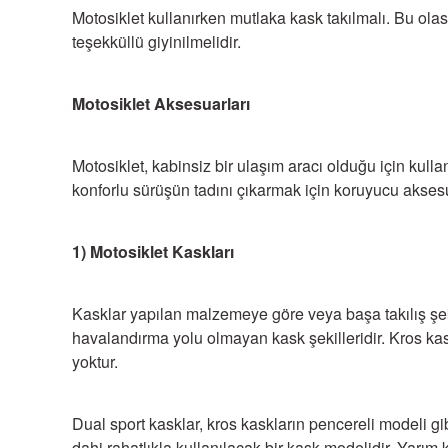
Motosiklet kullanırken mutlaka kask takılmalı. Bu olas
teşekküllü giyinilmelidir.
Motosiklet Aksesuarları
Motosiklet, kabinsiz bir ulaşım aracı olduğu için kul
konforlu sürüşün tadını çıkarmak için koruyucu akses
1) Motosiklet Kaskları
Kasklar yapılan malzemeye göre veya başa takılış şek
havalandırma yolu olmayan kask şekilleridir. Kros kas
yoktur.
Dual sport kasklar, kros kaskların pencereli modeli gi
dahi rahatlıkla kullanılacak bir kask modelidir. Yar