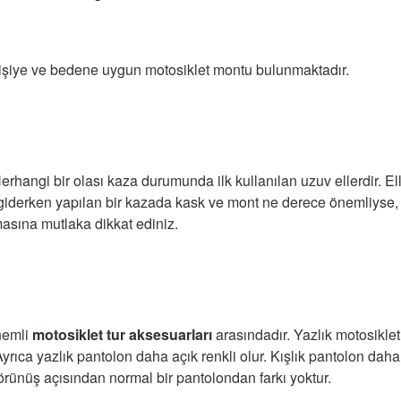
 kişiye ve bedene uygun motosiklet montu bulunmaktadır.
Herhangi bir olası kaza durumunda ilk kullanılan uzuv ellerdir. 
a giderken yapılan bir kazada kask ve mont ne derece önemliyse, 
asına mutlaka dikkat ediniz.
nemli
motosiklet tur aksesuarları
arasındadır. Yazlık motosikle
r. Ayrıca yazlık pantolon daha açık renkli olur. Kışlık pantolon da
örünüş açısından normal bir pantolondan farkı yoktur.