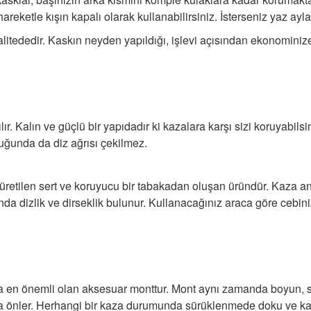
reketle kışın kapalı olarak kullanabilirsiniz. İsterseniz yaz ayl
alitededir. Kaskın neyden yapıldığı, işlevi açısından ekonominize
takılır. Kalın ve güçlü bir yapıdadır ki kazalara karşı sizi koruyabilsi
duğunda da diz ağrısı çekilmez.
e üretilen sert ve koruyucu bir tabakadan oluşan üründür. Kaza 
ında dizlik ve dirseklik bulunur. Kullanacağınız araca göre cebini
a en önemli olan aksesuar monttur. Mont aynı zamanda boyun, sı
 da önler. Herhangi bir kaza durumunda sürüklenmede doku ve k