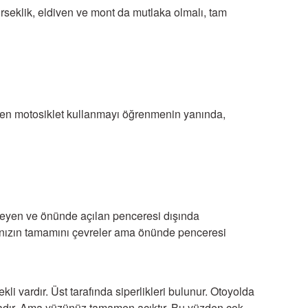
dirseklik, eldiven ve mont da mutlaka olmalı, tam
üzden motosiklet kullanmayı öğrenmenin yanında,
eleyen ve önünde açılan penceresi dışında
Başınızın tamamını çevreler ama önünde penceresi
i vardır. Üst tarafında siperlikleri bulunur. Otoyolda
ktadır. Ama yüzünüz tamamen açıktır. Bu yüzden çok