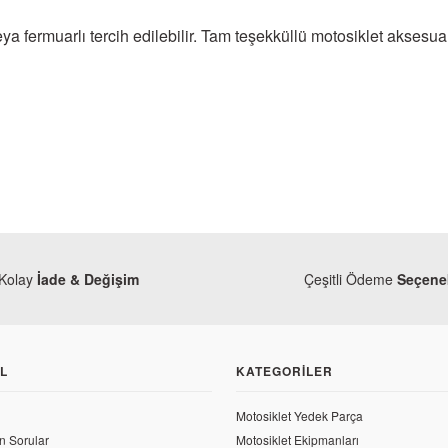
ı veya fermuarlı tercih edilebilir. Tam teşekküllü motosiklet akses
Kolay
İade & Değişim
Çeşitli Ödeme
Seçenek
L
KATEGORILER
Motosiklet Yedek Parça
n Sorular
Motosiklet Ekipmanları