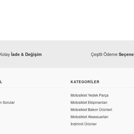
Kolay
İade & Değişim
Çeşitli Ödeme
Seçenek
L
KATEGORILER
Motosiklet Yedek Parça
n Sorular
Motosiklet Ekipmanları
Motosiklet Bakım Ürünleri
Motosiklet Aksesuarları
İndirimli Ürünler