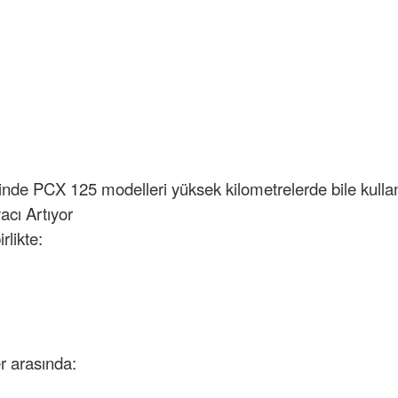
inde PCX 125 modelleri yüksek kilometrelerde bile kull
acı Artıyor
rlikte:
er arasında: